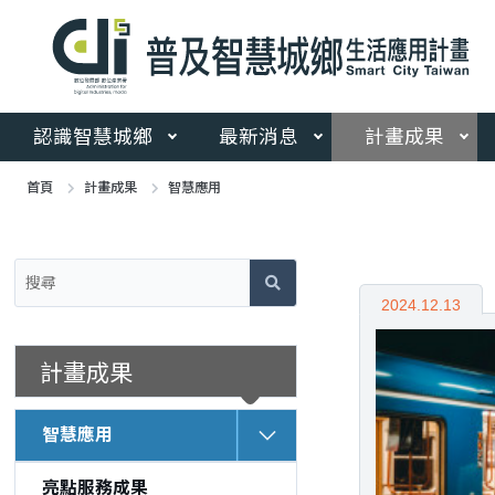
跳
到
主
要
內
容
認識智慧城鄉
最新消息
計畫成果
區
塊
首頁
計畫成果
智慧應用
:::
:::
2024.12.13
計畫成果
智慧應用
亮點服務成果