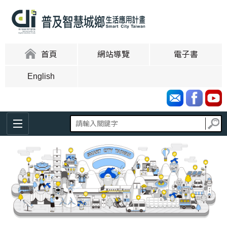
跳
到
主
要
內
:::
首頁
網站導覽
電子書
容
區
English
塊
:::