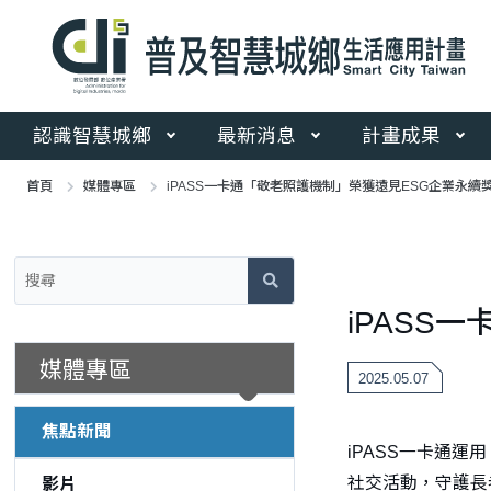
跳
到
主
要
內
容
認識智慧城鄉
最新消息
計畫成果
區
塊
首頁
媒體專區
iPASS一卡通「敬老照護機制」榮獲遠見ESG企業永續
:::
:::
iPASS
媒體專區
2025.05.07
焦點新聞
iPASS一卡通
社交活動，守護長
影片