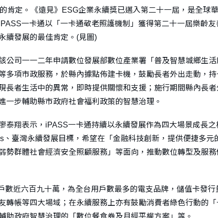
」的肯定。《遠見》ESG企業永續獎已邁入第二十一屆，是全球華
iPASS一卡通以「一卡通敬老照護機制」獲得第二十一屆樂齡
永續發展的最佳肯定。(見圖)
該公司一一二年申請數位發展部數位產業署「普及智慧城鄉生活
等多項市政服務，於縣內據點佈建卡機，鼓勵長者外出走動，持
現長者生活中的異常，即時提供關懷和支援；施行期間縣內長者
進一步輔助縣市政府社會福利政策的智慧治理。
廖泰翔表示，iPASS一卡通持續以永續發展作為四大場景成長之核
Gs、臺灣永續發展目標，希望在「金融科技創新，提供便捷多
弱勢群體社會經濟安全照顧服務」等面向，推動數位轉型及服務
NEY用戶數近六百九十萬，為全台用戶數最多的電支品牌，儲值卡
友轉帳等四大場域；在永續服務上亦有鼓勵消費者綠色行動的「一
輔助政府智慧治理的「數位餐食券及月經平權方案」等。