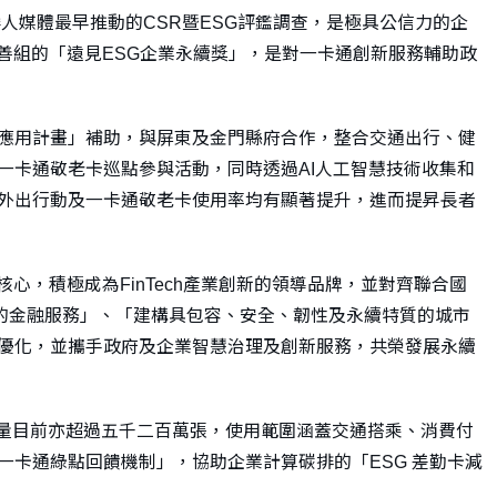
人媒體最早推動的CSR暨ESG評鑑調查，是極具公信力的企
友善組的「遠見ESG企業永續獎」，是對一卡通創新服務輔助政
應用計畫」補助，與屏東及金門縣府合作，整合交通出行、健
一卡通敬老卡巡點參與活動，同時透過AI人工智慧技術收集和
外出行動及一卡通敬老卡使用率均有顯著提升，進而提昇長者
心，積極成為FinTech產業創新的領導品牌，並對齊聯合國
元的金融服務」、「建構具包容、安全、韌性及永續特質的城市
優化，並攜手政府及企業智慧治理及創新服務，共榮發展永續
發行量目前亦超過五千二百萬張，使用範圍涵蓋交通搭乘、消費付
卡通綠點回饋機制」，協助企業計算碳排的「ESG 差勤卡減