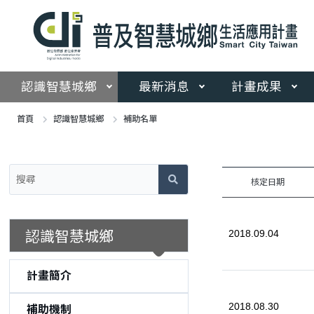
跳
到
主
要
內
容
認識智慧城鄉
最新消息
計畫成果
區
塊
首頁
認識智慧城鄉
補助名單
:::
:::
核定日期
2018.09.04
認識智慧城鄉
計畫簡介
2018.08.30
補助機制