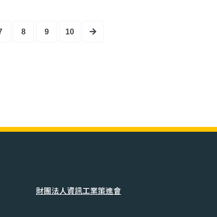
7
8
9
10
財團法人資訊工業策進會