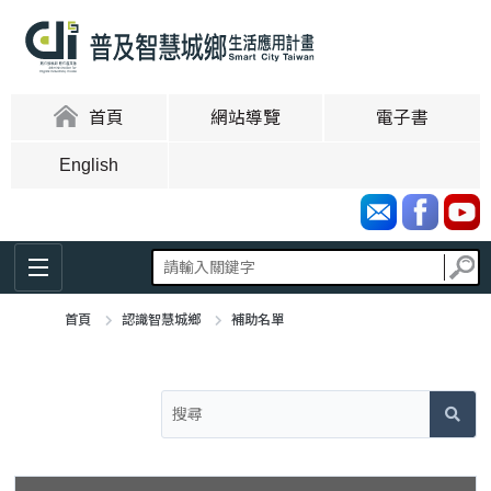
跳
到
主
要
內
:::
首頁
網站導覽
電子書
容
區
English
塊
首頁
認識智慧城鄉
補助名單
:::