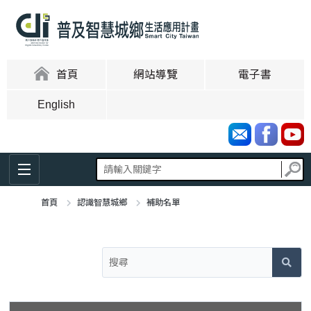
跳
到
主
要
內
:::
首頁
網站導覽
電子書
容
區
English
塊
首頁
認識智慧城鄉
補助名單
:::