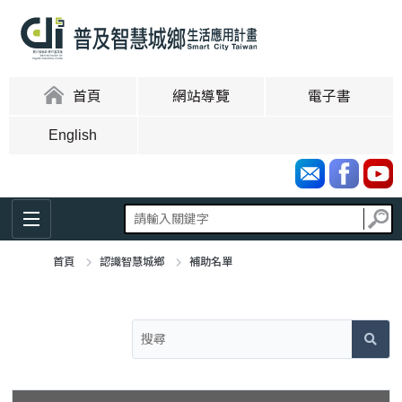
跳
到
主
要
內
:::
首頁
網站導覽
電子書
容
區
English
塊
首頁
認識智慧城鄉
補助名單
:::