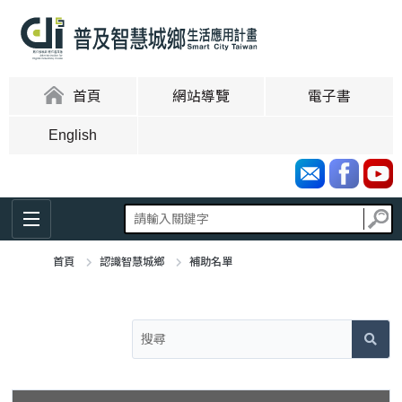
跳
到
主
要
內
:::
首頁
網站導覽
電子書
容
區
English
塊
首頁
認識智慧城鄉
補助名單
:::