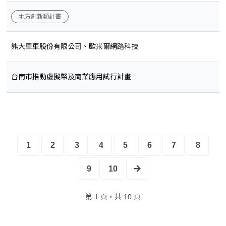
地方創新類計畫
熊大單車股份有限公司、歐米爾網路科技
台南市推動虛擬幣及商業應用試行計畫
1
2
3
4
5
6
7
8
9
10
第 1 頁，共 10 頁