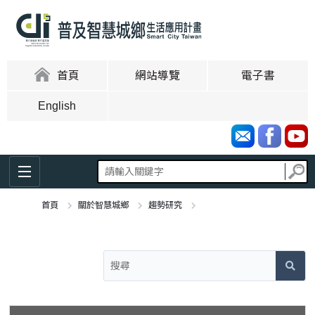
跳
到
主
要
內
:::
首頁
網站導覽
電子書
容
區
English
塊
首頁
關於智慧城鄉
趨勢研究
:::
《智慧教育》遠距教學創新學校 Minerva School 以城市為校園