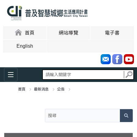
跳
到
主
要
內
:::
首頁
網站導覽
電子書
容
區
English
塊
首頁
最新消息
公告
:::
【徵案公告】「智慧城鄉生活應用補助計畫-跨域整合暨創新試煉」
徵案，公告受理日期自公告日起至114年9月5日(五)中午12時止(期
間末日依行政程序法第48條第2項規定)；北部及南部兩場次提案申