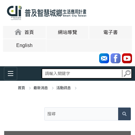
跳
到
主
要
內
:::
首頁
網站導覽
電子書
容
區
English
塊
首頁
最新消息
活動訊息
:::
智慧城鄉生活應用補助計畫提案申請說明會_南部場