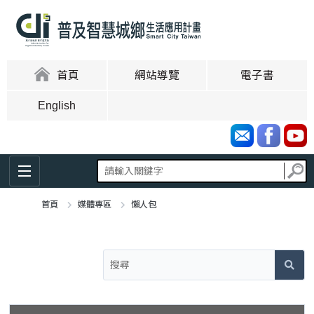
跳
到
主
要
內
:::
首頁
網站導覽
電子書
容
區
English
塊
首頁
媒體專區
懶人包
:::