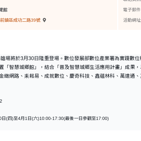
覽館
電子郵件
前鎮區成功二路39號
活動網址
展高雄場將於3月30日隆重登場。數位發展部數位產業署為實踐
置「智慧城鄉館」，結合「普及智慧城鄉生活應用計畫」成果，
金緻網路、耒耜易、成就數位、慶奇科技、鑫蘊林科、萬達通、
2
(四)至4月1日(六)10:00-17:30(最後一日參觀至17:00)