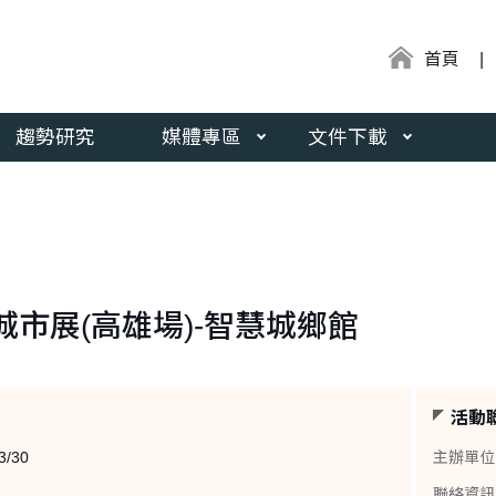
:::
首頁
趨勢研究
媒體專區
文件下載
慧城市展(高雄場)-智慧城鄉館
活動
3/30
主辦單位
聯絡資訊