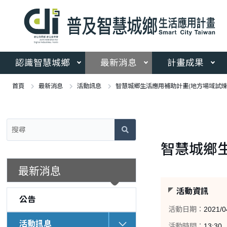
跳
到
主
要
內
容
認識智慧城鄉
最新消息
計畫成果
區
塊
首頁
最新消息
活動訊息
智慧城鄉生活應用補助計畫(地方場域試煉暨
:::
:::
智慧城鄉生
最新消息
活動資訊
公告
活動日期：
2021/0
活動訊息
活動時間：
13:30