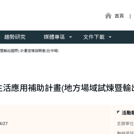
:::
首頁
趨勢研究
媒體專區
文件下載
輸出國際)-計畫宣導說明會(台中場)
活應用補助計畫(地方場域試煉暨輸出
活動
4/27
主辦單位
聯絡資訊