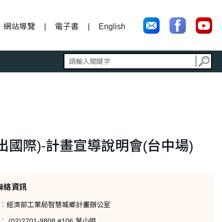
網站導覽
電子書
English
國際)-計畫宣導說明會(台中場)
聯絡資訊
：
經濟部工業局智慧城鄉計畫辦公室
：
(02)2701-9808 #106 葉小姐