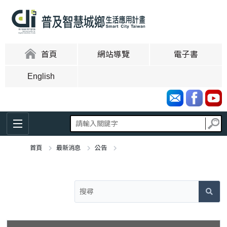
跳
到
主
要
內
:::
首頁
網站導覽
電子書
容
區
English
塊
首頁
最新消息
公告
:::
114年智慧城鄉生活應用補助計畫補助名單(依公司名稱筆畫排序)