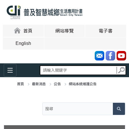
跳
到
主
要
內
:::
首頁
網站導覽
電子書
容
區
English
塊
首頁
最新消息
公告
網站系統維護公告
:::