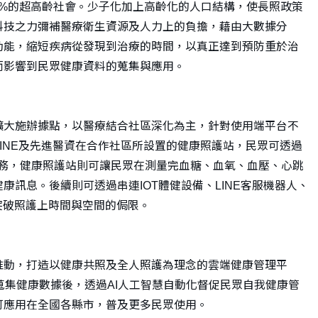
20%的超高齡社會。少子化加上高齡化的人口結構，使長照政策
科技之力彌補醫療衛生資源及人力上的負擔，藉由大數據分
動能，縮短疾病從發現到治療的時間，以真正達到預防重於治
而影響到民眾健康資料的蒐集與應用。
擴大施辦據點，以醫療結合社區深化為主，針對使用端平台不
INE及先進醫資在合作社區所設置的健康照護站，民眾可透過
療服務，健康照護站則可讓民眾在測量完血糖、血氧、血壓、心跳
訊息。後續則可透過串連IOT體健設備、LINE客服機器人、
突破照護上時間與空間的侷限。
推動，打造以健康共照及全人照護為理念的雲端健康管理平
蒐集健康數據後，透過AI人工智慧自動化督促民眾自我健康管
可應用在全國各縣市，普及更多民眾使用。