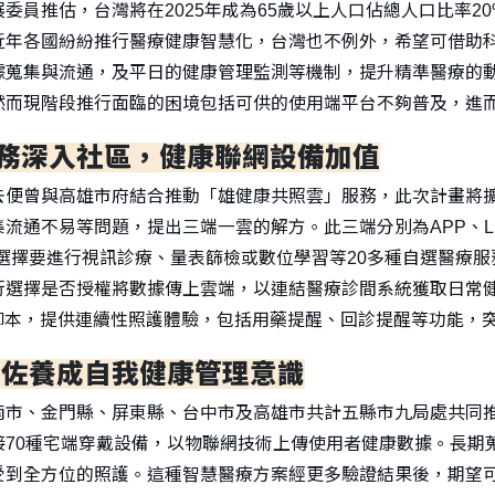
委員推估，台灣將在2025年成為65歲以上人口佔總人口比率
近年各國紛紛推行醫療健康智慧化，台灣也不例外，希望可借助
據蒐集與流通，及平日的健康管理監測等機制，提升精準醫療的
然而現階段推行面臨的困境包括可供的使用端平台不夠普及，進
務深入社區，健康聯網設備加值
去便曾與高雄市府結合推動「雄健康共照雲」服務，此次計畫將
集流通不易等問題，提出三端一雲的解方。此三端分別為APP、L
NE選擇要進行視訊診療、量表篩檢或數位學習等20多種自選醫
行選擇是否授權將數據傳上雲端，以連結醫療診間系統獲取日常健康
送腳本，提供連續性照護體驗，包括用藥提醒、回診提醒等功能，
輔佐養成自我健康管理意識
南市、金門縣、屏東縣、台中市及高雄市共計五縣市九局處共同
接70種宅端穿戴設備，以物聯網技術上傳使用者健康數據。長期
受到全方位的照護。這種智慧醫療方案經更多驗證結果後，期望