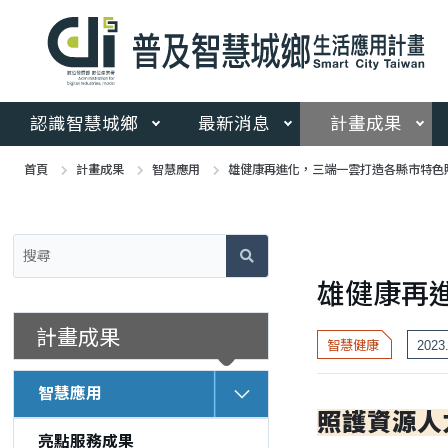
跳
到
主
要
內
容
認識智慧城鄉
最新消息
計畫成果
區
塊
首頁
計畫成果
智慧應用
雄健康再進化，三端一雲打造各縣市特色
:::
:::
雄健康再
計畫成果
智慧健康
2023
智慧應用
照護資源人
亮點服務成果