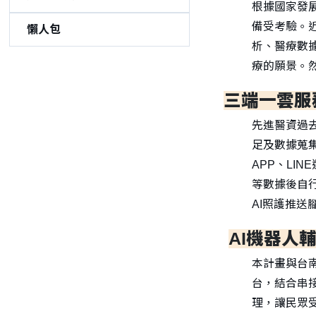
根據國家發展
備受考驗。
懶人包
析、醫療數
療的願景。
三端一雲服
先進醫資過
足及數據蒐
APP、LI
等數據後自
AI照護推
AI機器人
本計畫與台
台，結合串
理，讓民眾