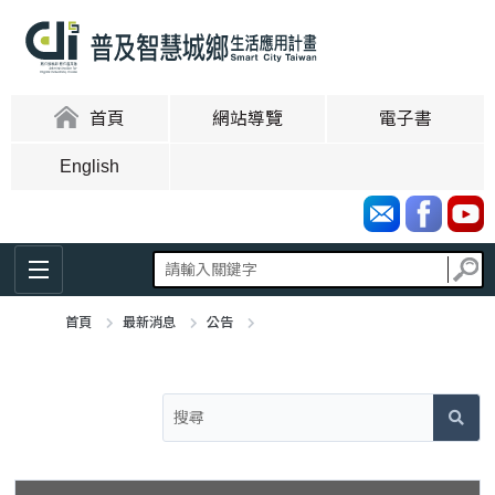
跳
到
主
要
內
:::
首頁
網站導覽
電子書
容
區
English
塊
首頁
最新消息
公告
:::
【徵案公告】地方創新類第五次徵案，已於12/12公告65份地方政
府需求規格書，公告受理日期自108年12月12日起至109年1月13
日 (期間末日依行政程序法第48條第2項規定)